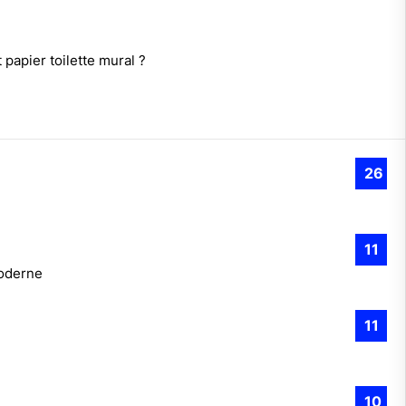
papier toilette mural ?
26
11
moderne
11
10