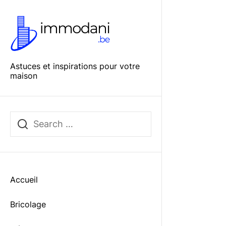
Skip
to
Immo
the
Dani
content
Astuces et inspirations pour votre
maison
Accueil
Bricolage