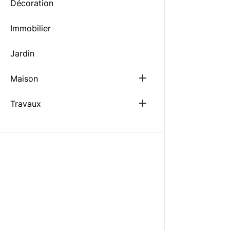
Décoration
Immobilier
Jardin
Show
Maison
sub
menu
Show
Travaux
sub
menu