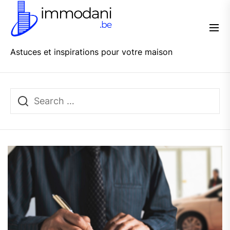
Skip
Immo
to
Dani
the
content
Astuces et inspirations pour votre maison