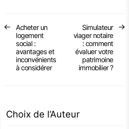
Navigation
Acheter un
Simulateur
Previous
N
post:
p
logement
viager notaire
de
social :
: comment
l’article
avantages et
évaluer votre
inconvénients
patrimoine
à considérer
immobilier ?
Choix de l’Auteur