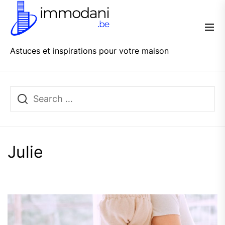
Skip
Immo
to
Dani
the
content
Astuces et inspirations pour votre maison
Julie