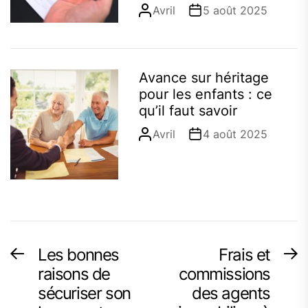
Avril
5 août 2025
Avance sur héritage
pour les enfants : ce
qu’il faut savoir
Avril
4 août 2025
Navigation
Les bonnes
Frais et
Previous
N
post:
p
raisons de
commissions
de
sécuriser son
des agents
l’article